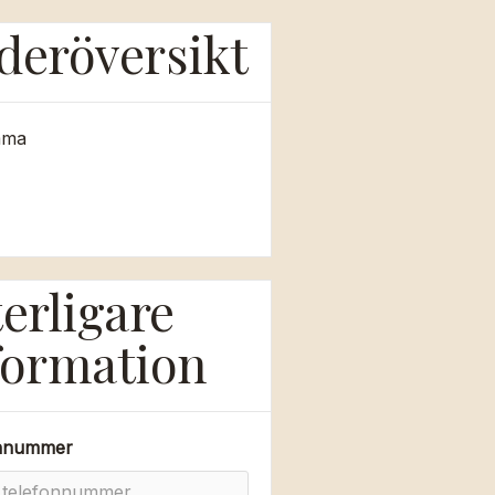
deröversikt
mma
terligare
formation
onnummer