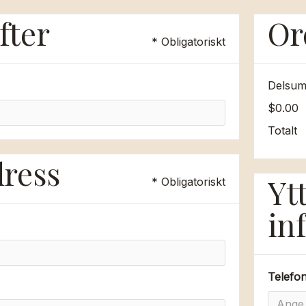
fter
Or
* Obligatoriskt
Delsu
$0.00
Totalt
ress
Yt
* Obligatoriskt
in
Telef