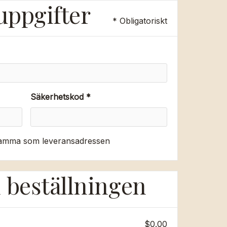
uppgifter
* Obligatoriskt
Säkerhetskod *
samma som leveransadressen
i beställningen
$0.00