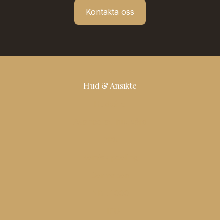
Kontakta oss
Hud & Ansikte
Hudvård
Avancerad hudvård
PRX
Kemisk peeling
Dermapen
NBE 1000
HIFU