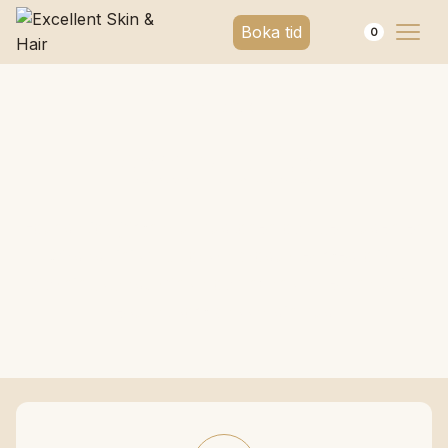
Boka tid
0
KATEGORI
Foundation
Foundation jämnar ut hudtonen och ger huden en
vårdad finish. Utforska produkter med olika
täckningsgrad, känsla och nyans för ett naturligt
resultat som passar din hud.