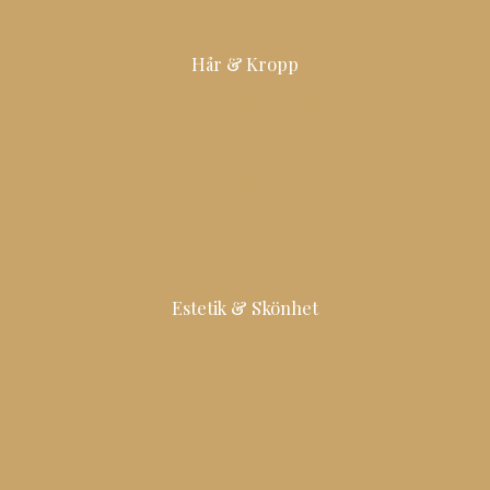
IPL/DPL
Hår & Kropp
Hår & hårförlängning
IPL/DPL
Vaxning
Fotvård
Bara för män
Estetik & Skönhet
Naglar
Fransar & Bryn
Microblading
Estetiska behandlingar