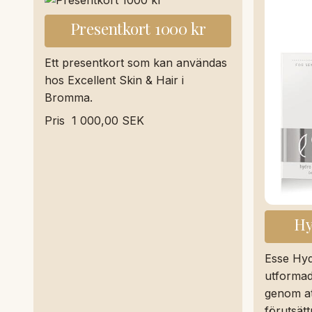
Presentkort 1000 kr
Ett presentkort som kan användas
hos Excellent Skin & Hair i
Bromma.
Pris
1 000,00 SEK
Hy
Esse Hyd
utformad
genom at
förutsät