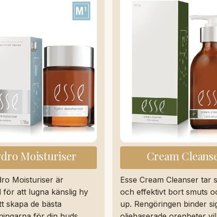
dro Moisturiser
Cream Cleans
ro Moisturiser är
Esse Cream Cleanser tar 
 för att lugna känslig hy
och effektivt bort smuts 
t skapa de bästa
up. Rengöringen binder s
tningarna för din huds
oljebaserade orenheter vil