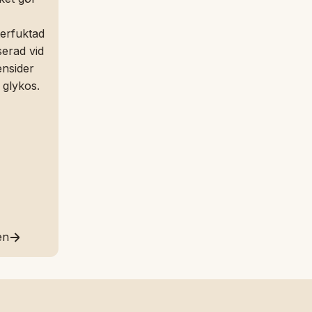
terfuktad
erad vid
ensider
 glykos.
en