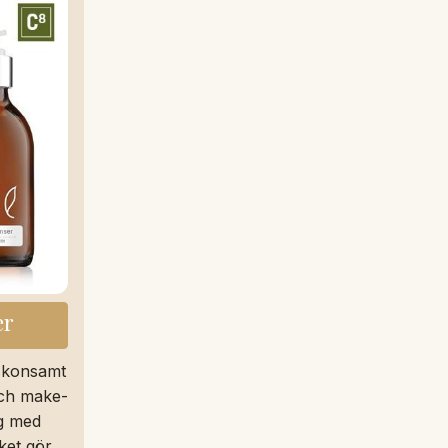
er
skonsamt
och make-
ig med
ket gör