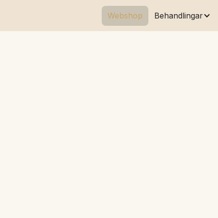
Webshop
Behandlingar
WEBSHOP
rd och pro
lda med o
ggrant utvalda produkter för hud, hår och välmående. P
åra behandlingar och hjälpa dig att ta hand om hud