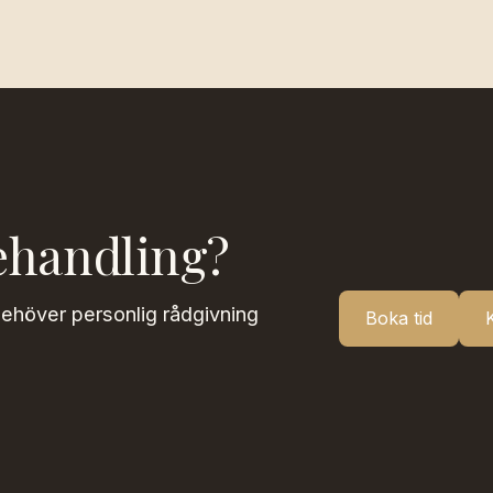
ehandling?
behöver personlig rådgivning
Boka tid