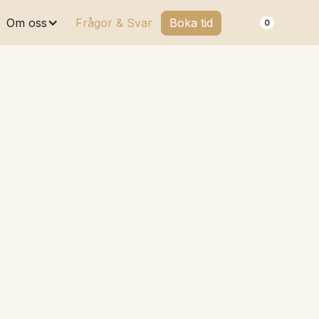
Om oss
Frågor & Svar
Boka tid
0
dukter
msorg
rodukterna är valda för att
en även hemma.