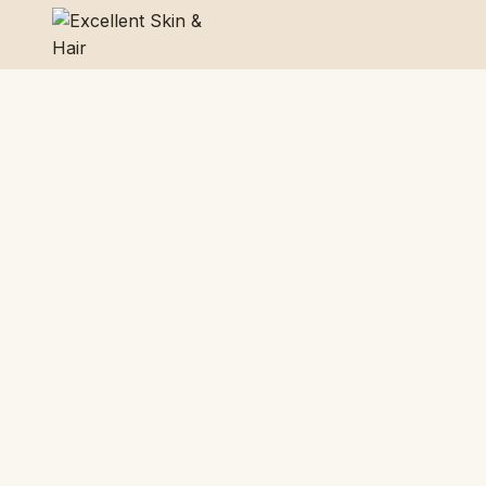
Hudvå
utva
I vår webshop hittar du no
komplettera v