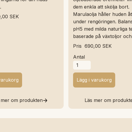
.
dem enkla att skölja bort.
Marulaolja håller huden å
,00 SEK
under rengöringen. Balans
pH5 med milda naturliga t
baserade på växtoljor och
Pris
690,00 SEK
Antal
 mer om produkten
Läs mer om produkt