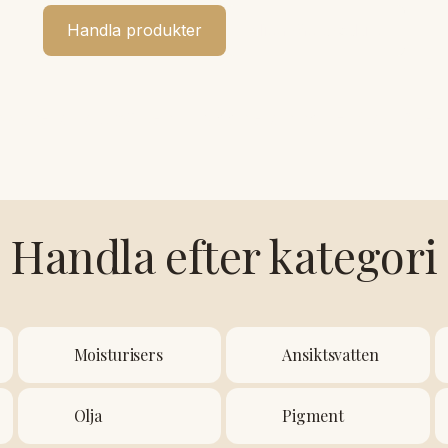
Handla produkter
Hitta rätt produkt
sionella varumärken · Trygg betalning · Fri frakt över
Handla efter kategori
Moisturisers
Ansiktsvatten
Olja
Pigment