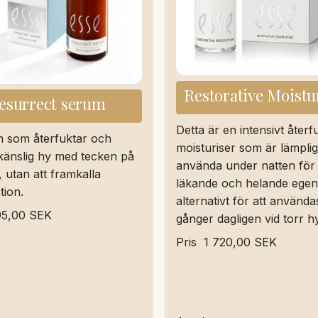
Restorative Moistu
esurrect serum
Detta är en intensivt åter
m som återfuktar och
moisturiser som är lämplig
t känslig hy med tecken på
använda under natten för
 utan att framkalla
läkande och helande egen
tion.
alternativt för att använda
95,00 SEK
gånger dagligen vid torr hy
Pris
1 720,00 SEK