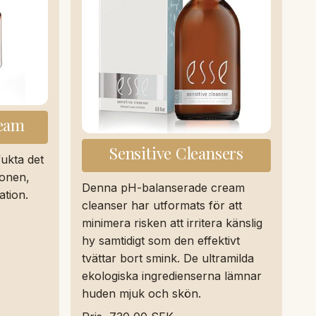
ream
Sensitive Cleansers
fukta det
gonen,
Denna pH-balanserade cream
ation.
cleanser har utformats för att
minimera risken att irritera känslig
hy samtidigt som den effektivt
tvättar bort smink. De ultramilda
ekologiska ingredienserna lämnar
huden mjuk och skön.