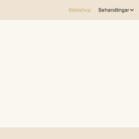
Webshop
Behandlingar
VARUMÄRKE
Esse
hudvård med fokus på hudens mikrobiom, naturliga bal
ika, probiotika och aktiva ingredienser för att stödj
motståndskraftig, balanserad och välmående hud.