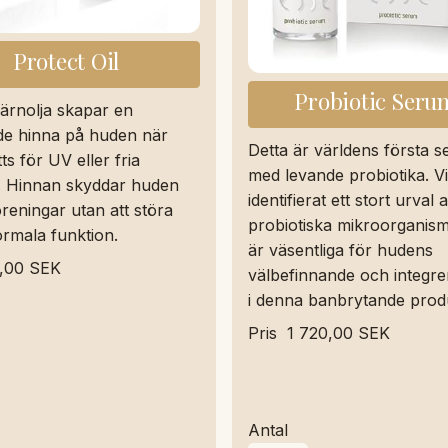
Protect Oil
Probiotic Seru
ärnolja skapar en
e hinna på huden när
Detta är världens första 
ts för UV eller fria
med levande probiotika. V
r. Hinnan skyddar huden
identifierat ett stort urval 
reningar utan att störa
probiotiska mikroorganis
rmala funktion.
är väsentliga för hudens
,00 SEK
välbefinnande och integre
i denna banbrytande prod
Pris
1 720,00 SEK
Antal