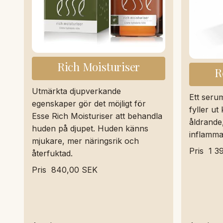
Rich Moisturiser
R
Utmärkta djupverkande
Ett seru
egenskaper gör det möjligt för
fyller u
Esse Rich Moisturiser att behandla
åldrande,
huden på djupet. Huden känns
inflamma
mjukare, mer näringsrik och
Pris
1 3
återfuktad.
Pris
840,00 SEK