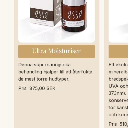
Ultra Moisturiser
Denna supernäringsrika
Ett ekolog
behandling hjälper till att återfukta
mineralb
de mest torra hudtyper.
bredspek
UVA och 
Pris
875,00 SEK
373nm).
konserve
för käns
och koral
Pris
510