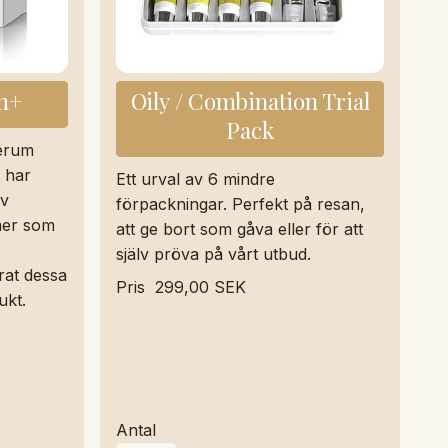
m+
Oily / Combination Trial
Pack
serum
i har
Ett urval av 6 mindre
av
förpackningar. Perfekt på resan,
mer som
att ge bort som gåva eller för att
själv pröva på vårt utbud.
rat dessa
Pris
299,00 SEK
ukt.
Antal