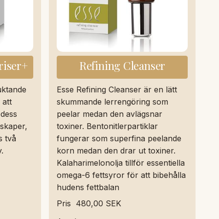
riser+
Refining Cleanser
fuktande
Esse Refining Cleanser är en lätt
 att
skummande lerrengöring som
 dess
peelar medan den avlägsnar
skaper,
toxiner. Bentonitlerpartiklar
s två
fungerar som superfina peelande
.
korn medan den drar ut toxiner.
Kalaharimelonolja tillför essentiella
omega-6 fettsyror för att bibehålla
hudens fettbalan
Pris
480,00 SEK