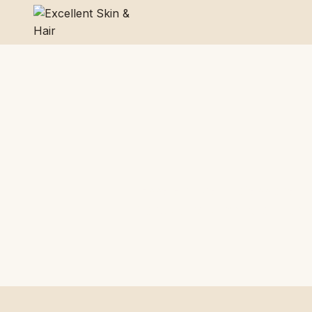
Esse erbjuder professionell 
Produkterna kombinerar prebiot