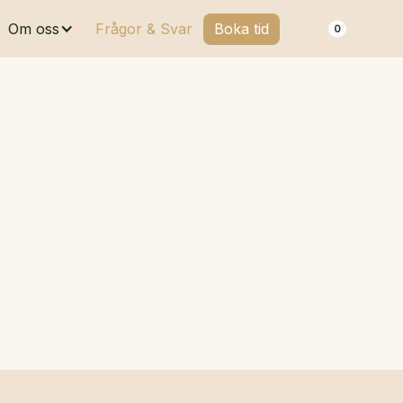
Om oss
Frågor & Svar
Boka tid
0
ans och långsiktiga hudhälsa.
a hudbarriären och skapa en mer