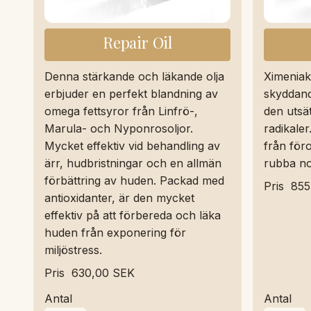
Repair Oil
Denna stärkande och läkande olja
Ximeniak
erbjuder en perfekt blandning av
skyddand
omega fettsyror från Linfrö-,
den utsät
Marula- och Nyponrosoljor.
radikale
Mycket effektiv vid behandling av
från föro
ärr, hudbristningar och en allmän
rubba no
förbättring av huden. Packad med
Pris
855
antioxidanter, är den mycket
effektiv på att förbereda och läka
huden från exponering för
miljöstress.
Pris
630,00 SEK
Antal
Antal