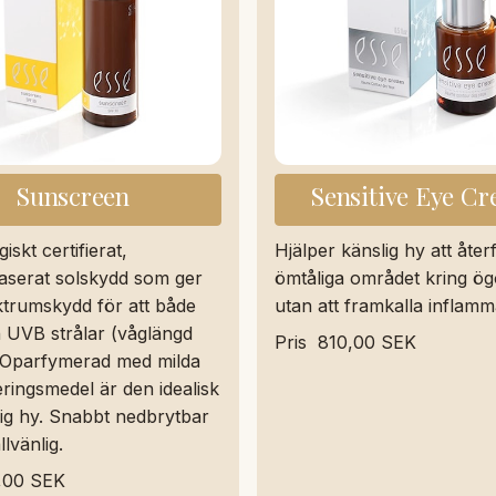
Sunscreen
Sensitive Eye C
iskt certifierat,
Hjälper känslig hy att åter
aserat solskydd som ger
ömtåliga området kring ö
trumskydd för att både
utan att framkalla inflamm
UVB strålar (våglängd
Pris
810,00 SEK
 Oparfymerad med milda
ringsmedel är den idealisk
lig hy. Snabbt nedbrytbar
lvänlig.
,00 SEK