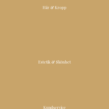
Hår & Kropp
Hår & hårförlängning
IPL/DPL
Vaxning
Fotvård
Bara för män
Estetik & Skönhet
Naglar
Fransar & Bryn
Microblading
Estetiska behandlingar
Kundservice