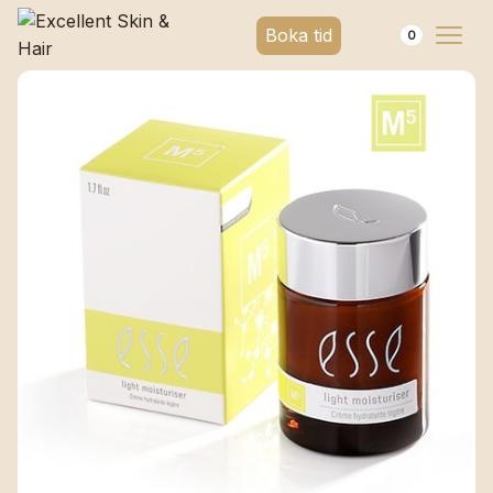
Boka tid
0