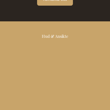
Hud & Ansikte
Hudvård
Avancerad hudvård
PRX
Kemisk peeling
Dermapen
NBE 1000
HIFU
IPL/DPL